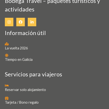
Bodega Travel – paquetes turísticos y
la
actividades
página
de
producto
Información útil
La vuelta 2026
Tiempo en Galicia
Servicios para viajeros
Reservar solo alojamiento
Tarjeta / Bono regalo