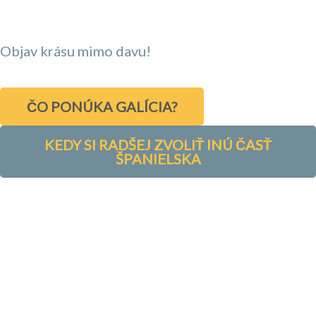
Objav krásu mimo davu!
ČO PONÚKA GALÍCIA?
KEDY SI RADŠEJ ZVOLIŤ INÚ ČASŤ
ŠPANIELSKA