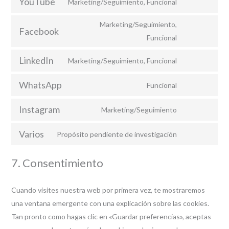
YouTube
Marketing/Seguimiento, Funcional
Consent
service
fonts
to
google-
Marketing/Seguimiento,
Facebook
service
maps
Consent
Funcional
youtube
to
LinkedIn
Marketing/Seguimiento, Funcional
service
Consent
facebook
to
WhatsApp
Funcional
Consent
service
to
linkedin
Instagram
Marketing/Seguimiento
Consent
service
to
whatsapp
Varios
Propósito pendiente de investigación
Consent
service
to
instagram
7. Consentimiento
service
varios
Cuando visites nuestra web por primera vez, te mostraremos
una ventana emergente con una explicación sobre las cookies.
Tan pronto como hagas clic en «Guardar preferencias», aceptas