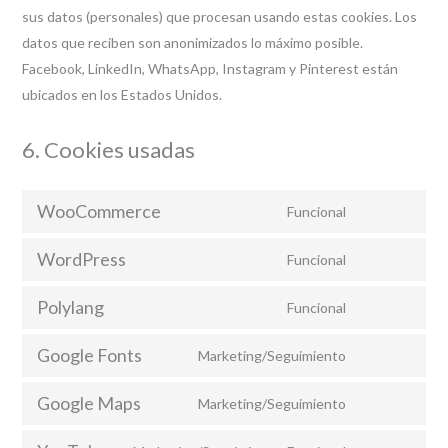
sus datos (personales) que procesan usando estas cookies. Los
datos que reciben son anonimizados lo máximo posible.
Facebook, LinkedIn, WhatsApp, Instagram y Pinterest están
ubicados en los Estados Unidos.
6. Cookies usadas
WooCommerce
Funcional
Consent
to
WordPress
Funcional
Consent
service
to
woocommerc
Polylang
Funcional
Consent
service
to
wordpress
Google Fonts
Marketing/Seguimiento
Consent
service
to
polylang
Google Maps
Marketing/Seguimiento
Consent
service
to
google-