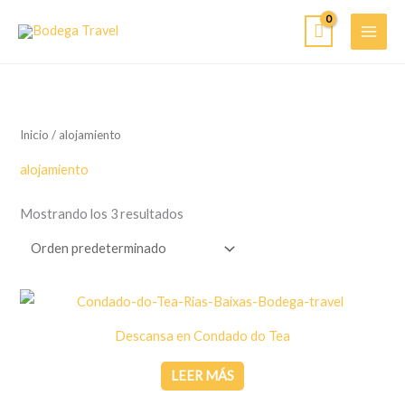
Ir
al
contenido
Inicio
/ alojamiento
alojamiento
Mostrando los 3 resultados
Descansa en Condado do Tea
LEER MÁS