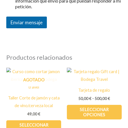
información que envío para que puedan responder a mi
petición.
Enviar mensaje
Productos relacionados
AGOTADO
Tarjeta de regalo
Taller Corte de jamón y cata
Rango
50,00
€
-
500,00
€
de
de vino/cerveza local
Est
precios:
SELECCIONAR
desde
49,00
€
pro
OPCIONES
50,00 €
Este
tie
hasta
SELECCIONAR
500,00 €