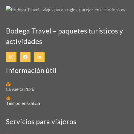
pueden
elegir
en
Bodega Travel – paquetes turísticos y
la
actividades
página
de
producto
Información útil
La vuelta 2026
Tiempo en Galicia
Servicios para viajeros