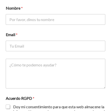
Nombre
*
Email
*
M
e
n
s
a
j
e
*
Acuerdo RGPD
*
Doy mi consentimiento para que esta web almacene la